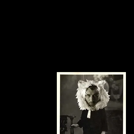
Home
KaizermodoIA